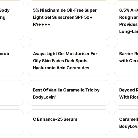
 Body
5% Niacinamide Oil-Free Super
6.5% AHA
ing
Light Gel Sunscreen SPF 50+
Rough an
PA++++
Provides
Long-Las
Scrub
Asaya Light Gel Moisturiser For
Barrier R
Oily Skin Fades Dark Spots
with Cer
Hyaluronic Acid Ceramides
Best Of Vanilla Caramello Trio by
Beyond R
BodyLovin'
With Ric
C Enhance-25 Serum
Caramel
BodyLovi