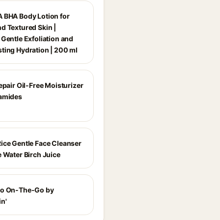
 BHA Body Lotion for
d Textured Skin |
 Gentle Exfoliation and
ting Hydration | 200 ml
epair Oil-Free Moisturizer
amides
ice Gentle Face Cleanser
e Water Birch Juice
lo On-The-Go by
n'