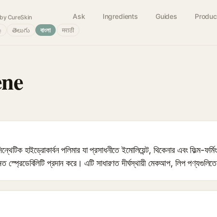
Ask
Ingredients
Guides
Produc
by CureSkin
்
తెలుగు
বাংলা
मराठी
ene
 হাইড্রোকার্বন পলিমার যা প্রসাধনীতে ইমোলিয়েন্ট, থিকেনার এবং ফিল্ম-ফর্মিং এ
ত স্প্রেডেবিলিটি প্রদান করে। এটি সাধারণত দীর্ঘস্থায়ী মেকআপ, লিপ পণ্যগুলিতে