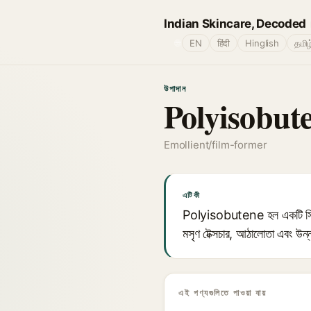
Indian Skincare, Decoded
🌐
EN
हिंदी
Hinglish
தமிழ
উপাদান
Polyisobut
Emollient/film-former
এটি কী
Polyisobutene হল একটি সিন্থেটিক
মসৃণ টেক্সচার, আঠালোতা এবং উন্ন
এই পণ্যগুলিতে পাওয়া যায়