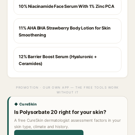
10% Niacinamide Face Serum With 1% Zinc PCA
11% AHA BHA Strawberry Body Lotion for Skin
Smoothening
12% Barrier Boost Serum (Hyaluronic +
Ceramides)
PROMOTION · OUR OWN APP — THE FREE TOOLS WORK
WITHOUT IT
◆ CureSkin
Is Polysorbate 20 right for your skin?
A free CureSkin dermatologist assessment factors in your
skin type, climate and history.