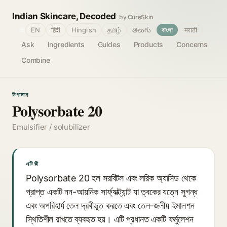
Indian Skincare, Decoded
by CureSkin
🌐
EN
हिंदी
Hinglish
தமிழ்
తెలుగు
বাংলা
मराठी
Ask
Ingredients
Guides
Products
Concerns
Combine
উপাদান
Polysorbate 20
Emulsifier / solubilizer
এটি কী
Polysorbate 20 হল সরবিটল এবং লরিক অ্যাসিড থেকে
প্রাপ্ত একটি নন-আয়নিক সার্ফ্যাক্ট্যান্ট যা ত্বকের যত্নে সুগন্ধ
এবং অপরিহার্য তেল দ্রবীভূত করতে এবং তেল-জলীয় ইমালশন
স্থিতিশীল রাখতে ব্যবহৃত হয়। এটি প্রধানত একটি ফর্মুলেশন