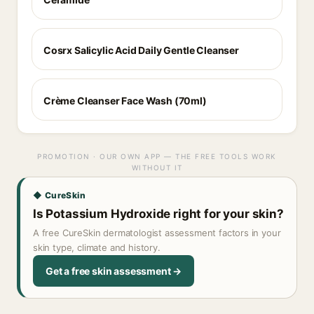
Cosrx Salicylic Acid Daily Gentle Cleanser
Crème Cleanser Face Wash (70ml)
PROMOTION · OUR OWN APP — THE FREE TOOLS WORK
WITHOUT IT
◆ CureSkin
Is Potassium Hydroxide right for your skin?
A free CureSkin dermatologist assessment factors in your
skin type, climate and history.
Get a free skin assessment →