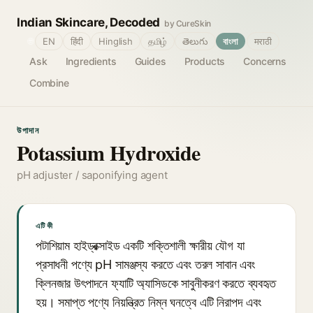
Indian Skincare, Decoded
by CureSkin
🌐
EN
हिंदी
Hinglish
தமிழ்
తెలుగు
বাংলা
मराठी
Ask
Ingredients
Guides
Products
Concerns
Combine
উপাদান
Potassium Hydroxide
pH adjuster / saponifying agent
এটি কী
পটাশিয়াম হাইড্রক্সাইড একটি শক্তিশালী ক্ষারীয় যৌগ যা
প্রসাধনী পণ্যে pH সামঞ্জস্য করতে এবং তরল সাবান এবং
ক্লিনজার উৎপাদনে ফ্যাটি অ্যাসিডকে সাবুনীকরণ করতে ব্যবহৃত
হয়। সমাপ্ত পণ্যে নিয়ন্ত্রিত নিম্ন ঘনত্বে এটি নিরাপদ এবং