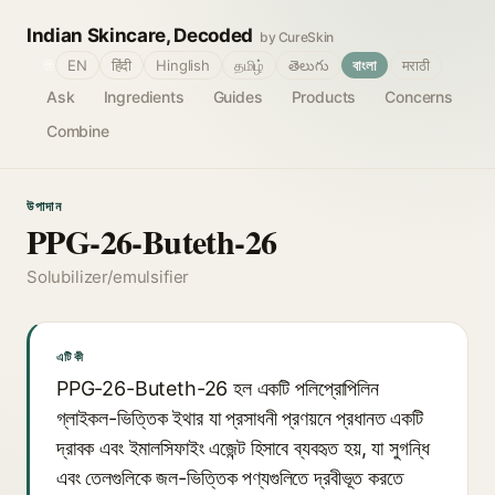
Indian Skincare, Decoded
by CureSkin
🌐
EN
हिंदी
Hinglish
தமிழ்
తెలుగు
বাংলা
मराठी
Ask
Ingredients
Guides
Products
Concerns
Combine
উপাদান
PPG-26-Buteth-26
Solubilizer/emulsifier
এটি কী
PPG-26-Buteth-26 হল একটি পলিপ্রোপিলিন
গ্লাইকল-ভিত্তিক ইথার যা প্রসাধনী প্রণয়নে প্রধানত একটি
দ্রাবক এবং ইমালসিফাইং এজেন্ট হিসাবে ব্যবহৃত হয়, যা সুগন্ধি
এবং তেলগুলিকে জল-ভিত্তিক পণ্যগুলিতে দ্রবীভূত করতে