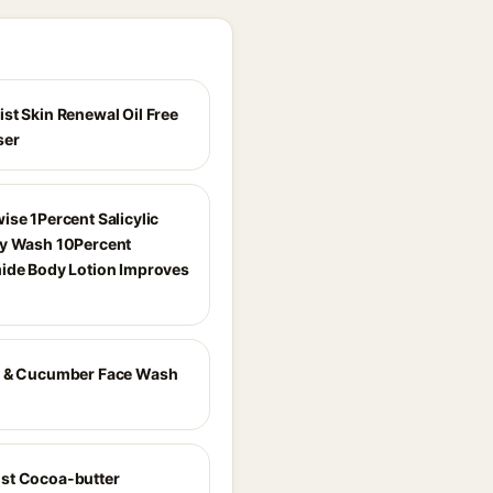
st Skin Renewal Oil Free
ser
ise 1Percent Salicylic
y Wash 10Percent
ide Body Lotion Improves
a & Cucumber Face Wash
st Cocoa-butter