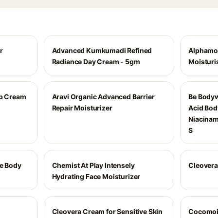
r
Advanced Kumkumadi Refined
Alphamoi
Radiance Day Cream - 5gm
Moisturi
ep Cream
Aravi Organic Advanced Barrier
Be Bodyw
Repair Moisturizer
Acid Bod
Niacinam
S
me Body
Chemist At Play Intensely
Cleover
Hydrating Face Moisturizer
Cleovera Cream for Sensitive Skin
Cocomoi