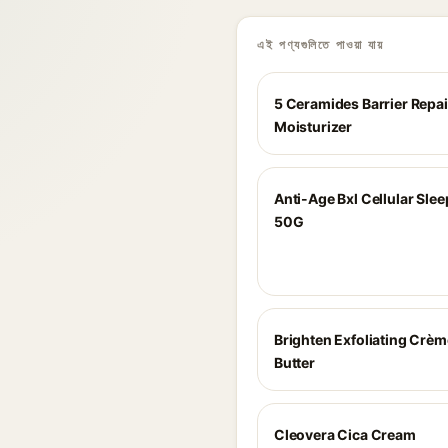
এই পণ্যগুলিতে পাওয়া যায়
5 Ceramides Barrier Repai
Moisturizer
Anti-Age Bxl Cellular Sle
50G
Brighten Exfoliating Crè
Butter
Cleovera Cica Cream