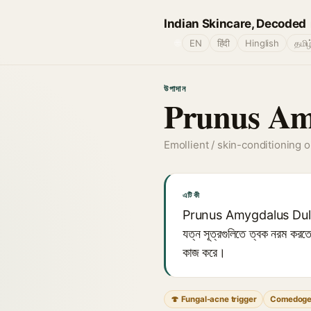
Indian Skincare, Decoded
🌐
EN
हिंदी
Hinglish
தமிழ
উপাদান
Prunus Amy
Emollient / skin-conditioning oi
এটি কী
Prunus Amygdalus Dulcis Oil
যত্ন সূত্রগুলিতে ত্বক নরম করতে
কাজ করে।
🍄 Fungal-acne trigger
Comedoge