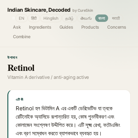
Indian Skincare, Decoded
by CureSkin
🌐
EN
हिंदी
Hinglish
தமிழ்
తెలుగు
বাংলা
मराठी
Ask
Ingredients
Guides
Products
Concerns
Combine
উপাদান
Retinol
Vitamin A derivative / anti-aging active
এটি কী
Retinol হল ভিটামিন A এর একটি ডেরিভেটিভ যা ত্বকে
রেটিনোইক অ্যাসিডে রূপান্তরিত হয়, কোষ পুনর্নবীকরণ এবং
কোলাজেন সংশ্লেষণ উদ্দীপিত করে। এটি সূক্ষ্ম রেখা, ফটোএজিং
এবং ব্রণ সম্বোধন করতে ব্যাপকভাবে ব্যবহৃত হয়।