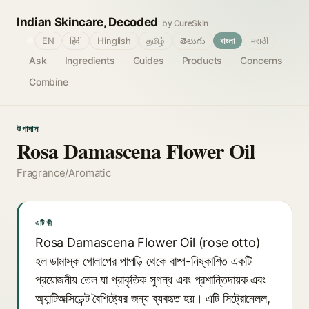
Indian Skincare, Decoded
by CureSkin
🌐
EN
हिंदी
Hinglish
தமிழ்
తెలుగు
বাংলা
मराठी
Ask
Ingredients
Guides
Products
Concerns
Combine
উপাদান
Rosa Damascena Flower Oil
Fragrance/Aromatic
এটি কী
Rosa Damascena Flower Oil (rose otto)
হল ডামাস্ক গোলাপের পাপড়ি থেকে বাষ্প-নিষ্কাশিত একটি
প্রয়োজনীয় তেল যা প্রাকৃতিক সুগন্ধ এবং প্রশান্তিদায়ক এবং
অ্যান্টিঅক্সিডেন্ট বৈশিষ্ট্যের জন্য ব্যবহৃত হয়। এটি সিট্রোনেলল,