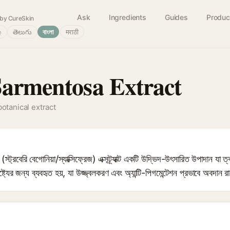
Ask
Ingredients
Guides
Produc
by CureSkin
்
తెలుగు
বাংলা
मराठी
Sarmentosa Extract
botanical extract
 বেগোনিয়া/স্যাক্সিফ্রেজ) এক্সট্র্যাক্ট একটি উদ্ভিদ-উৎসারিত উপাদান যা ত্বকের
ট্যের জন্য ব্যবহৃত হয়, যা উজ্জ্বলকরণ এবং অ্যান্টি-পিগমেন্টেশন প্রভাবে অবদান 