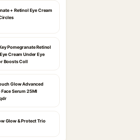
ate + Retinol Eye Cream
Circles
Key Pomegranate Retinol
 Eye Cream Under Eye
r Boosts Coll
Touch Glow Advanced
 Face Serum 25Ml
qdr
w Glow & Protect Trio