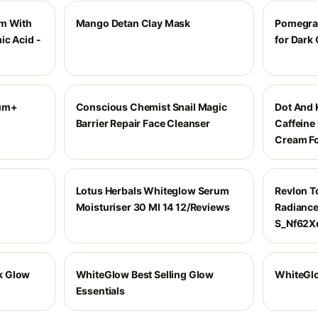
um With
Mango Detan Clay Mask
Pomegran
ic Acid -
for Dark 
rum+
Conscious Chemist Snail Magic
Dot And 
Barrier Repair Face Cleanser
Caffeine
Cream Fo
Lotus Herbals Whiteglow Serum
Revlon 
Moisturiser 30 Ml 14 12/Reviews
Radiance
S_Nf62X
k Glow
WhiteGlow Best Selling Glow
WhiteGlo
Essentials