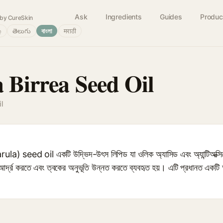
Ask
Ingredients
Guides
Produc
by CureSkin
்
తెలుగు
বাংলা
मराठी
a Birrea Seed Oil
l
seed oil একটি উদ্ভিদ-উৎস লিপিড যা ওলিক অ্যাসিড এবং অ্যান্টিঅক্সিডেন্ট
র্দ্র করতে এবং ত্বকের অনুভূতি উন্নত করতে ব্যবহৃত হয়। এটি প্রধানত একটি অক