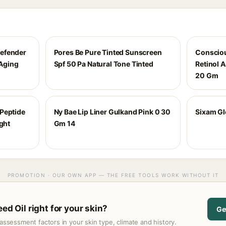
efender
Pores Be Pure Tinted Sunscreen
Consciou
 Aging
Spf 50 Pa Natural Tone Tinted
Retinol 
20 Gm
Peptide
Ny Bae Lip Liner Gulkand Pink 0 30
Sixam Gl
ight
Gm 14
PROMOTION · OUR OWN APP — THE FREE TOOLS WORK WITHOUT IT
eed Oil right for your skin?
Ge
assessment factors in your skin type, climate and history.