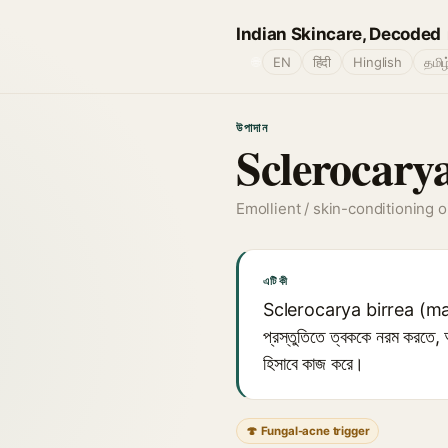
Indian Skincare, Decoded
🌐
EN
हिंदी
Hinglish
தமிழ
উপাদান
Sclerocary
Emollient / skin-conditioning oi
এটি কী
Sclerocarya birrea (marula) 
প্রস্তুতিতে ত্বককে নরম করতে, আ
হিসাবে কাজ করে।
🍄 Fungal-acne trigger