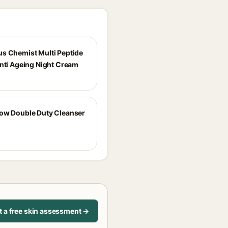
s Chemist Multi Peptide
Anti Ageing Night Cream
ow Double Duty Cleanser
t a free skin assessment →