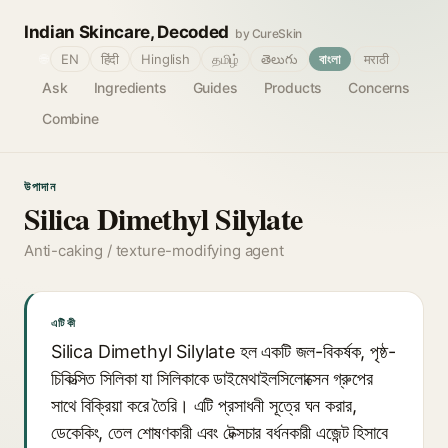
Indian Skincare, Decoded
by CureSkin
🌐
EN
हिंदी
Hinglish
தமிழ்
తెలుగు
বাংলা
मराठी
Ask
Ingredients
Guides
Products
Concerns
Combine
উপাদান
Silica Dimethyl Silylate
Anti-caking / texture-modifying agent
এটি কী
Silica Dimethyl Silylate হল একটি জল-বিকর্ষক, পৃষ্ঠ-
চিকিত্সিত সিলিকা যা সিলিকাকে ডাইমেথাইলসিলোক্সেন গ্রুপের
সাথে বিক্রিয়া করে তৈরি। এটি প্রসাধনী সূত্রে ঘন করার,
ডেকেকিং, তেল শোষণকারী এবং টেক্সচার বর্ধনকারী এজেন্ট হিসাবে