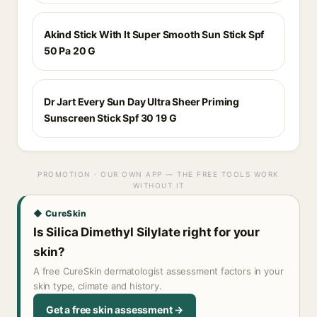
Akind Stick With It Super Smooth Sun Stick Spf
50 Pa 20 G
Dr Jart Every Sun Day Ultra Sheer Priming
Sunscreen Stick Spf 30 19 G
PROMOTION · OUR OWN APP — THE FREE TOOLS WORK
WITHOUT IT
◆ CureSkin
Is Silica Dimethyl Silylate right for your
skin?
A free CureSkin dermatologist assessment factors in your
skin type, climate and history.
Get a free skin assessment →