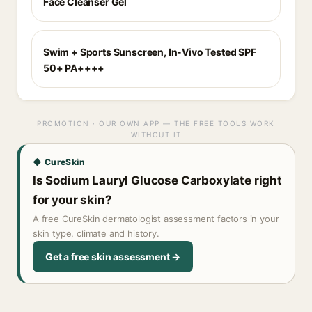
Face Cleanser Gel
Swim + Sports Sunscreen, In-Vivo Tested SPF
50+ PA++++
PROMOTION · OUR OWN APP — THE FREE TOOLS WORK
WITHOUT IT
◆ CureSkin
Is Sodium Lauryl Glucose Carboxylate right
for your skin?
A free CureSkin dermatologist assessment factors in your
skin type, climate and history.
Get a free skin assessment →