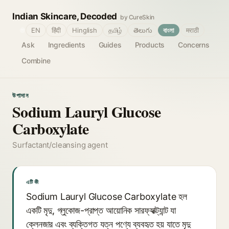
Indian Skincare, Decoded
by CureSkin
🌐
EN
हिंदी
Hinglish
தமிழ்
తెలుగు
বাংলা
मराठी
Ask
Ingredients
Guides
Products
Concerns
Combine
উপাদান
Sodium Lauryl Glucose
Carboxylate
Surfactant/cleansing agent
এটি কী
Sodium Lauryl Glucose Carboxylate হল
একটি মৃদু, গ্লুকোজ-প্রাপ্ত আয়োনিক সারফ্যাক্ট্যান্ট যা
ক্লেনজার এবং ব্যক্তিগত যত্ন পণ্যে ব্যবহৃত হয় যাতে মৃদু