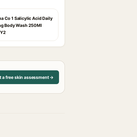
 Co 1 Salicylic Acid Daily
ing Body Wash 250Ml
3Y2
t a free skin assessment →