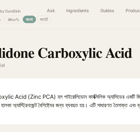
Ask
Ingredients
Guides
Produc
by CureSkin
்
తెలుగు
বাংলা
मराठी
lidone Carboxylic Acid
ial
c Acid (Zinc PCA) হল পাইরোলিডোন কার্বক্সিলিক অ্যাসিডের একটি জিংক
 এবং হালকা অ্যাস্ট্রিনজেন্ট বৈশিষ্ট্যের জন্য ব্যবহৃত হয়। এটি সাধারণত তৈলাক্ত এবং 