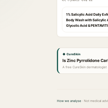
এই পণ্যগুলিতে পাওয়া যায়
1% Salicylic Acid Daily Exf
Body Wash with Salicylic A
Glycolic Acid & PENTAVIT
◆ CureSkin
Is Zinc Pyrrolidone Car
A free CureSkin dermatologist 
How we analyse
· Not medical adv