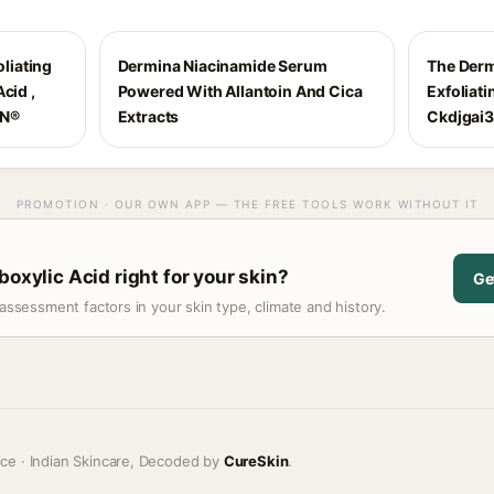
oliating
Dermina Niacinamide Serum
The Derma
cid ,
Powered With Allantoin And Cica
Exfoliat
IN®
Extracts
Ckdjgai
PROMOTION · OUR OWN APP — THE FREE TOOLS WORK WITHOUT IT
boxylic Acid right for your skin?
Ge
assessment factors in your skin type, climate and history.
ice · Indian Skincare, Decoded by
CureSkin
.