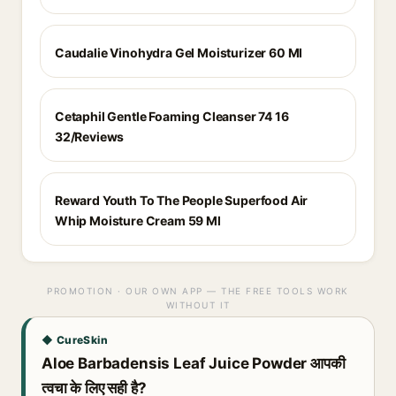
Caudalie Vinohydra Gel Moisturizer 60 Ml
Cetaphil Gentle Foaming Cleanser 74 16
32/Reviews
Reward Youth To The People Superfood Air
Whip Moisture Cream 59 Ml
PROMOTION · OUR OWN APP — THE FREE TOOLS WORK
WITHOUT IT
◆ CureSkin
Aloe Barbadensis Leaf Juice Powder आपकी
त्वचा के लिए सही है?