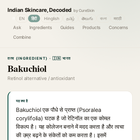
Indian Skincare, Decoded
by CureSkin
🌐
EN
हिंदी
Hinglish
தமிழ்
తెలుగు
বাংলা
मराठी
Ask
Ingredients
Guides
Products
Concerns
Combine
तत्व (INGREDIENT) · 🇮🇳 भारत
Bakuchiol
Retinol alternative / antioxidant
यह क्या है
Bakuchiol एक पौधे से प्राप्त (Psoralea
corylifolia) घटक है जो रेटिनॉल का एक कोमल
विकल्प है। यह कोलेजन बनाने में मदद करता है और त्वचा
की उम्र बढ़ने के संकेतों को कम करता है। इसमें