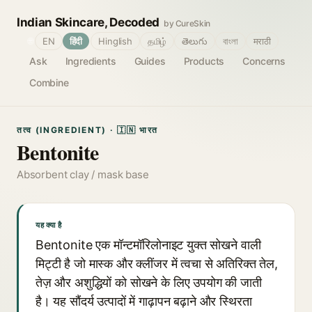
Indian Skincare, Decoded
by CureSkin
🌐
EN
हिंदी
Hinglish
தமிழ்
తెలుగు
বাংলা
मराठी
Ask
Ingredients
Guides
Products
Concerns
Combine
तत्व (INGREDIENT) · 🇮🇳 भारत
Bentonite
Absorbent clay / mask base
यह क्या है
Bentonite एक मॉन्टमॉरिलोनाइट युक्त सोखने वाली
मिट्टी है जो मास्क और क्लींजर में त्वचा से अतिरिक्त तेल,
तेज़ और अशुद्धियों को सोखने के लिए उपयोग की जाती
है। यह सौंदर्य उत्पादों में गाढ़ापन बढ़ाने और स्थिरता