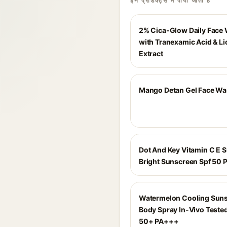
इन प्रोडक्ट्स में पाया जाता है
2% Cica-Glow Daily Face
with Tranexamic Acid & Li
Extract
Mango Detan Gel Face Wa
Dot And Key Vitamin C E 
Bright Sunscreen Spf 50 
Watermelon Cooling Sun
Body Spray In-Vivo Teste
50+ PA+++