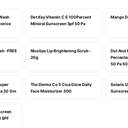
 Wash
Dot Key Vitamin C E 100Percent
Mango D
corice
Mineral Sunscreen Spf 50 Pa
sh -FREE
Nicolips Lip Brightening Scrub -
Dot And 
20g
Percenta
50 Pa 5
Super
The Derma Co 5 Cica Glow Daily
Solaris U
Pa 30 Gm
Face Moisturizer 50G
Sunscre
screen
d SPF