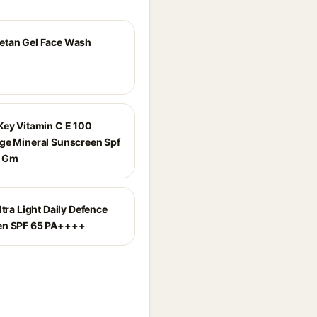
etan Gel Face Wash
Key Vitamin C E 100
ge Mineral Sunscreen Spf
0 Gm
ltra Light Daily Defence
en SPF 65 PA++++