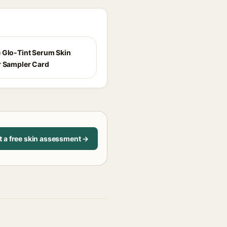
 Glo-Tint Serum Skin
r Sampler Card
t a free skin assessment →