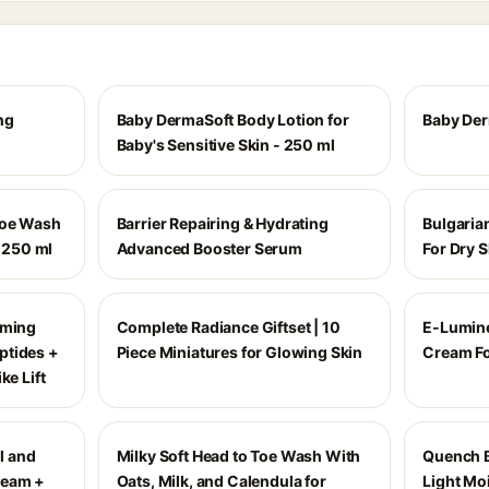
ng
Baby DermaSoft Body Lotion for
Baby De
Baby's Sensitive Skin - 250 ml
Toe Wash
Barrier Repairing & Hydrating
Bulgaria
- 250 ml
Advanced Booster Serum
For Dry S
rming
Complete Radiance Giftset | 10
E-Lumine
ptides +
Piece Miniatures for Glowing Skin
Cream Fo
ke Lift
al and
Milky Soft Head to Toe Wash With
Quench B
ream +
Oats, Milk, and Calendula for
Light Mo