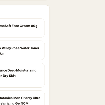
rmaSoft Face Cream 80g
n Valley Rose Water Toner
kin
nce Deep Moisturizing
r Dry Skin
otanics Mon Cherry Ultra
isturizing Gel 50Ml