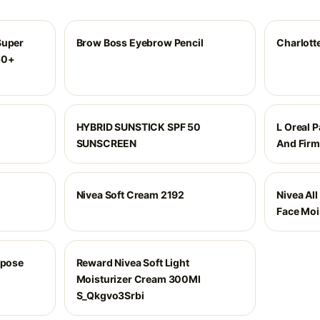
Super
Brow Boss Eyebrow Pencil
Charlott
50+
HYBRID SUNSTICK SPF 50
L Oreal P
SUNSCREEN
And Firm
Nivea Soft Cream 2192
Nivea Al
Face Moi
rpose
Reward Nivea Soft Light
Moisturizer Cream 300Ml
S_Qkgvo3Srbi