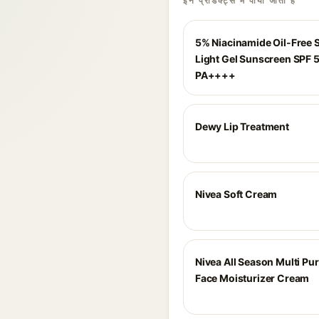
इन प्रोडक्ट्स में पाया जाता है
5% Niacinamide Oil-Free 
Light Gel Sunscreen SPF 
PA++++
Dewy Lip Treatment
Nivea Soft Cream
Nivea All Season Multi Pu
Face Moisturizer Cream