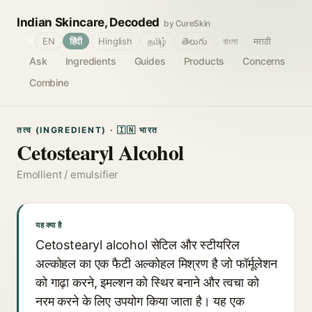
Indian Skincare, Decoded
by CureSkin
🌐
EN
हिंदी
Hinglish
தமிழ்
తెలుగు
বাংলা
मराठी
Ask
Ingredients
Guides
Products
Concerns
Combine
तत्व (INGREDIENT) · 🇮🇳 भारत
Cetostearyl Alcohol
Emollient / emulsifier
यह क्या है
Cetostearyl alcohol सेटिल और स्टीयरिल
अल्कोहल का एक फैटी अल्कोहल मिश्रण है जो फॉर्मूलेशन
को गाढ़ा करने, इमल्शन को स्थिर बनाने और त्वचा को
नरम करने के लिए उपयोग किया जाता है। यह एक