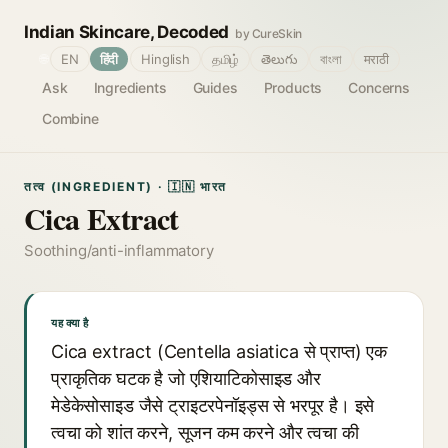
Indian Skincare, Decoded
by CureSkin
🌐
EN
हिंदी
Hinglish
தமிழ்
తెలుగు
বাংলা
मराठी
Ask
Ingredients
Guides
Products
Concerns
Combine
तत्व (INGREDIENT) · 🇮🇳 भारत
Cica Extract
Soothing/anti-inflammatory
यह क्या है
Cica extract (Centella asiatica से प्राप्त) एक
प्राकृतिक घटक है जो एशियाटिकोसाइड और
मेडेकेसोसाइड जैसे ट्राइटरपेनॉइड्स से भरपूर है। इसे
त्वचा को शांत करने, सूजन कम करने और त्वचा की