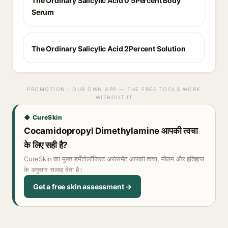
The Ordinary Salicylic Acid 0 5Percent Body
Serum
The Ordinary Salicylic Acid 2Percent Solution
PROMOTION · OUR OWN APP — THE FREE TOOLS WORK
WITHOUT IT
◆ CureSkin
Cocamidopropyl Dimethylamine आपकी त्वचा
के लिए सही है?
CureSkin का मुफ़्त डर्मेटोलॉजिस्ट असेसमेंट आपकी त्वचा, मौसम और इतिहास
के अनुसार सलाह देता है।
Get a free skin assessment →