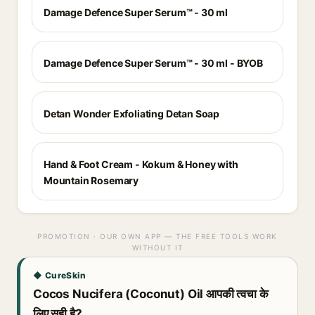
Damage Defence Super Serum™ - 30 ml
Damage Defence Super Serum™ - 30 ml - BYOB
Detan Wonder Exfoliating Detan Soap
Hand & Foot Cream - Kokum & Honey with
Mountain Rosemary
PROMOTION · OUR OWN APP — THE FREE TOOLS WORK
WITHOUT IT
◆ CureSkin
Cocos Nucifera (Coconut) Oil आपकी त्वचा के
लिए सही है?