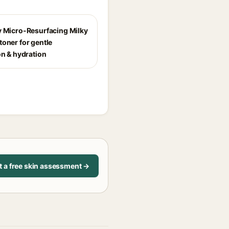
y Micro-Resurfacing Milky
toner for gentle
on & hydration
t a free skin assessment →