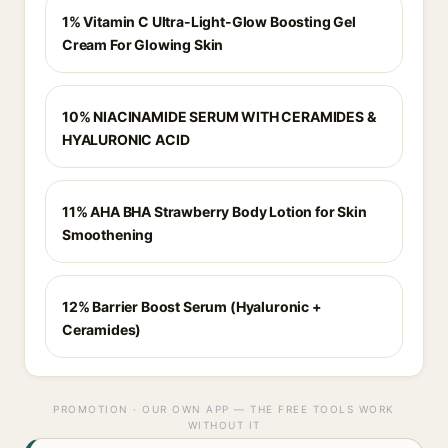
1% Vitamin C Ultra-Light-Glow Boosting Gel
Cream For Glowing Skin
10% NIACINAMIDE SERUM WITH CERAMIDES &
HYALURONIC ACID
11% AHA BHA Strawberry Body Lotion for Skin
Smoothening
12% Barrier Boost Serum (Hyaluronic +
Ceramides)
PROMOTION · OUR OWN APP — THE FREE TOOLS WORK
WITHOUT IT