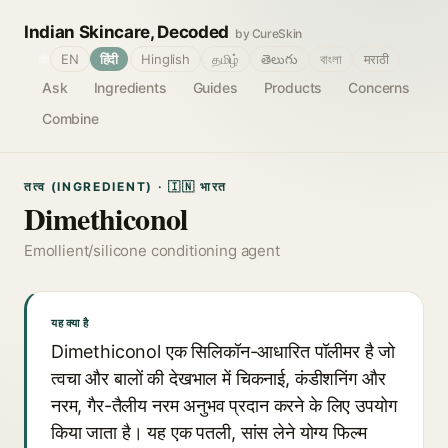
Indian Skincare, Decoded
by CureSkin
🌐
EN
हिंदी
Hinglish
தமிழ்
తెలుగు
বাংলা
मराठी
Ask
Ingredients
Guides
Products
Concerns
Combine
तत्व (INGREDIENT) · 🇮🇳 भारत
Dimethiconol
Emollient/silicone conditioning agent
यह क्या है
Dimethiconol एक सिलिकॉन-आधारित पॉलीमर है जो
त्वचा और बालों की देखभाल में चिकनाई, कंडीशनिंग और
नरम, गैर-तैलीय नरम अनुभव प्रदान करने के लिए उपयोग
किया जाता है। यह एक पतली, सांस लेने योग्य फिल्म