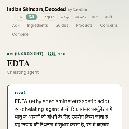
Indian Skincare, Decoded
by CureSkin
🌐
EN
हिंदी
Hinglish
தமிழ்
తెలుగు
বাংলা
मराठी
Ask
Ingredients
Guides
Products
Concerns
Combine
तत्व (INGREDIENT) · 🇮🇳 भारत
EDTA
Chelating agent
यह क्या है
EDTA (ethylenediaminetetraacetic acid)
एक chelating agent है जो स्किनकेयर फॉर्मूलेशन में
धातु के आयनों को बांधने के लिए उपयोग किया जाता है।
यह उत्पाद की स्थिरता में सुधार करता है, रंग में बदलाव