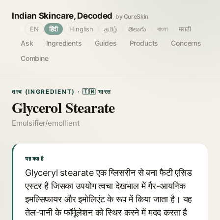
Indian Skincare, Decoded
by CureSkin
🌐
EN
हिंदी
Hinglish
தமிழ்
తెలుగు
বাংলা
मराठी
Ask
Ingredients
Guides
Products
Concerns
Combine
तत्व (INGREDIENT) · 🇮🇳 भारत
Glycerol Stearate
Emulsifier/emollient
यह क्या है
Glyceryl stearate एक ग्लिसरीन से बना फैटी एसिड
एस्टर है जिसका उपयोग त्वचा देखभाल में गैर-आयनिक
इमल्सिफायर और इमोलिएंट के रूप में किया जाता है। यह
तेल-पानी के फॉर्मूलेशन को स्थिर करने में मदद करता है