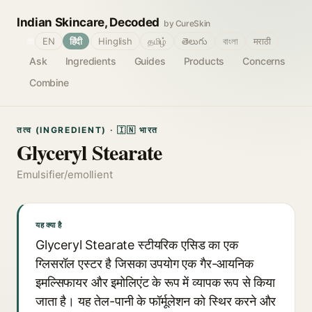
Indian Skincare, Decoded
by CureSkin
🌐
EN
हिंदी
Hinglish
தமிழ்
తెలుగు
বাংলা
मराठी
Ask
Ingredients
Guides
Products
Concerns
Combine
तत्व (INGREDIENT) · 🇮🇳 भारत
Glyceryl Stearate
Emulsifier/emollient
यह क्या है
Glyceryl Stearate स्टीयरिक एसिड का एक
ग्लिसरॉल एस्टर है जिसका उपयोग एक गैर-आयनिक
इमल्सिफायर और इमोलिएंट के रूप में व्यापक रूप से किया
जाता है। यह तेल-पानी के फॉर्मूलेशन को स्थिर करने और