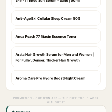
3-in-1 Tinted Sun Serum - Sand | 50ml
Anti-Age Bxl Cellular Sleep Cream 50G
Anua Peach 77 Niacin Essence Toner
Arata Hair Growth Serum for Men and Women |
For Fuller, Denser, Thicker Hair Growth
Aroma Care Pro Hydro Boost Night Cream
PROMOTION · OUR OWN APP — THE FREE TOOLS WORK
WITHOUT IT
◆ CureSkin