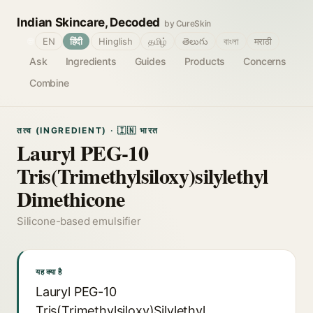
Indian Skincare, Decoded
by CureSkin
🌐
EN
हिंदी
Hinglish
தமிழ்
తెలుగు
বাংলা
मराठी
Ask
Ingredients
Guides
Products
Concerns
Combine
तत्व (INGREDIENT) · 🇮🇳 भारत
Lauryl PEG-10
Tris(Trimethylsiloxy)silylethyl
Dimethicone
Silicone-based emulsifier
यह क्या है
Lauryl PEG-10
Tris(Trimethylsiloxy)Silylethyl