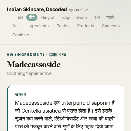
Indian Skincare, Decoded
by CureSkin
🌐
EN
हिंदी
Hinglish
தமிழ்
తెలుగు
বাংলা
मराठी
Ask
Ingredients
Guides
Products
Concerns
Combine
तत्व (INGREDIENT) · 🇮🇳 भारत
Madecassoside
Soothing/repair active
यह क्या है
Madecassoside एक triterpenoid saponin है
जो Centella asiatica से प्राप्त होता है। इसे इसके
सूजन कम करने वाले, एंटीऑक्सिडेंट और त्वचा की बाहरी
परत को मजबूत करने वाले गुणों के लिए महत्व दिया जाता