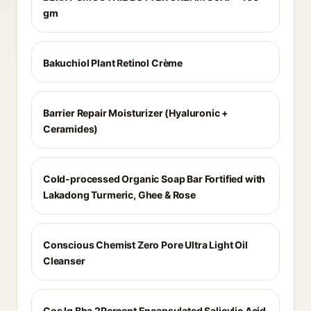
gm
Bakuchiol Plant Retinol Crème
Barrier Repair Moisturizer (Hyaluronic +
Ceramides)
Cold-processed Organic Soap Bar Fortified with
Lakadong Turmeric, Ghee & Rose
Conscious Chemist Zero Pore Ultra Light Oil
Cleanser
Cos Iq Bha 2Percent Encapsulated Salicylic Acid