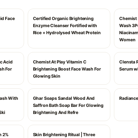
cid Face
Certified Organic Brightening
Chemist 
Enzyme Cleanser Fortified with
Wash 3Pe
Rice + Hydrolysed Wheat Protein
Niacinam
Women
c Acid
Chemist At Play Vitamin C
Clensta 
sh For
Brightening Boost Face Wash For
Serum w
Glowing Skin
ash With
Ghar Soaps Sandal Wood And
Radiance
Saffron Bath Soap Bar For Glowing
Ski
Brightening And Refre
h 2%
Skin Brightening Ritual | Three