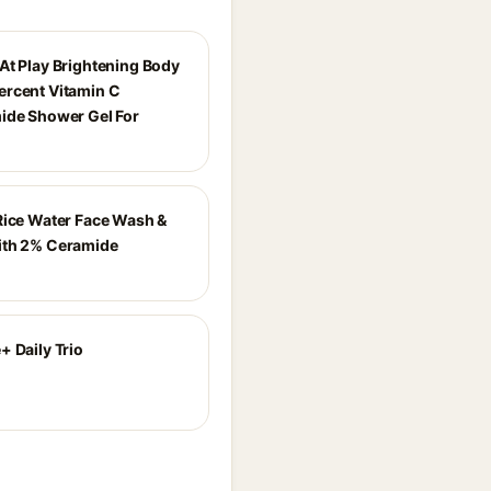
At Play Brightening Body
rcent Vitamin C
ide Shower Gel For
Rice Water Face Wash &
ith 2% Ceramide
+ Daily Trio