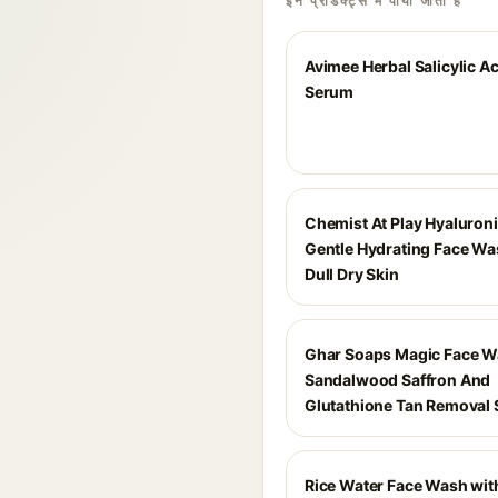
इन प्रोडक्ट्स में पाया जाता है
Avimee Herbal Salicylic A
Serum
Chemist At Play Hyaluroni
Gentle Hydrating Face Wa
Dull Dry Skin
Ghar Soaps Magic Face W
Sandalwood Saffron And
Glutathione Tan Removal 
Rice Water Face Wash wit