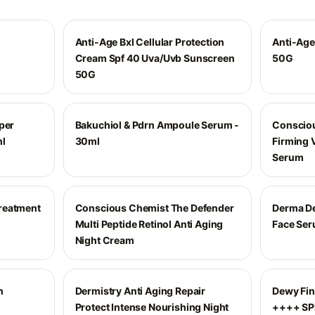
Anti-Age Bxl Cellular Protection
Anti-Age
Cream Spf 40 Uva/Uvb Sunscreen
50G
50G
per
Bakuchiol & Pdrn Ampoule Serum -
Consciou
ml
30ml
Firming 
Serum
reatment
Conscious Chemist The Defender
Derma De
Multi Peptide Retinol Anti Aging
Face Se
Night Cream
n
Dermistry Anti Aging Repair
Dewy Fin
Protect Intense Nourishing Night
++++ SPF