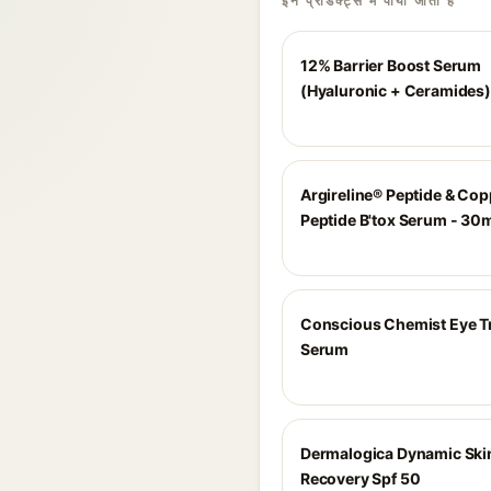
इन प्रोडक्ट्स में पाया जाता है
12% Barrier Boost Serum
(Hyaluronic + Ceramides)
Argireline® Peptide & Cop
Peptide B'tox Serum - 30
Conscious Chemist Eye T
Serum
Dermalogica Dynamic Ski
Recovery Spf 50