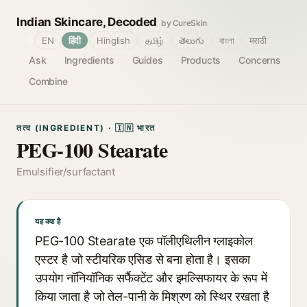
Indian Skincare, Decoded
by CureSkin
🌐
EN
हिंदी
Hinglish
தமிழ்
తెలుగు
বাংলা
मराठी
Ask
Ingredients
Guides
Products
Concerns
Combine
तत्व (INGREDIENT) · 🇮🇳 भारत
PEG-100 Stearate
Emulsifier/surfactant
यह क्या है
PEG-100 Stearate एक पॉलीएथिलीन ग्लाइकोल
एस्टर है जो स्टीयरिक एसिड से बना होता है। इसका
उपयोग नॉनियॉनिक सर्फैक्टेंट और इमल्सिफायर के रूप में
किया जाता है जो तेल-पानी के मिश्रण को स्थिर रखता है