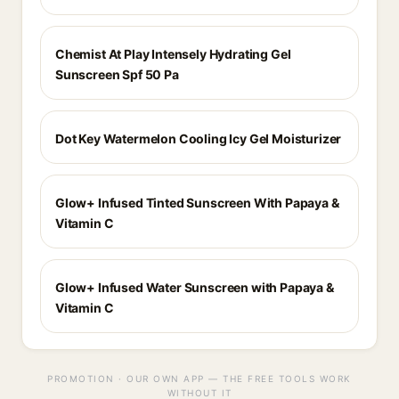
Chemist At Play Intensely Hydrating Gel
Sunscreen Spf 50 Pa
Dot Key Watermelon Cooling Icy Gel Moisturizer
Glow+ Infused Tinted Sunscreen With Papaya &
Vitamin C
Glow+ Infused Water Sunscreen with Papaya &
Vitamin C
PROMOTION · OUR OWN APP — THE FREE TOOLS WORK
WITHOUT IT