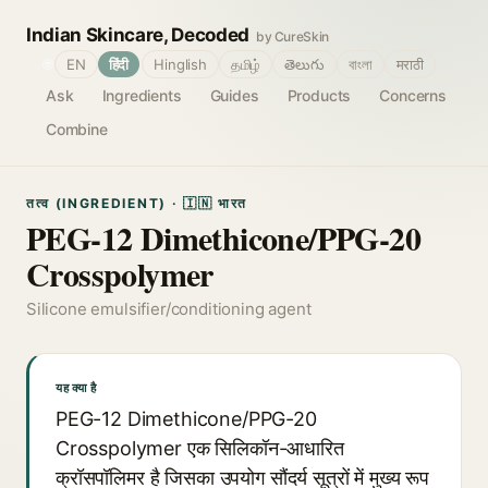
Indian Skincare, Decoded
by CureSkin
🌐
EN
हिंदी
Hinglish
தமிழ்
తెలుగు
বাংলা
मराठी
Ask
Ingredients
Guides
Products
Concerns
Combine
तत्व (INGREDIENT) · 🇮🇳 भारत
PEG-12 Dimethicone/PPG-20
Crosspolymer
Silicone emulsifier/conditioning agent
यह क्या है
PEG-12 Dimethicone/PPG-20
Crosspolymer एक सिलिकॉन-आधारित
क्रॉसपॉलिमर है जिसका उपयोग सौंदर्य सूत्रों में मुख्य रूप