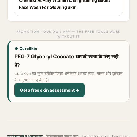
Chemist At Play Vitamin C Brightening Boost
Face Wash For Glowing Skin
PROMOTION · OUR OWN APP — THE FREE TOOLS WORK
WITHOUT IT
◆ CureSkin
PEG-7 Glyceryl Cocoate आपकी त्वचा के लिए सही
है?
CureSkin का मुफ़्त डर्मेटोलॉजिस्ट असेसमेंट आपकी त्वचा, मौसम और इतिहास
के अनुसार सलाह देता है।
Get a free skin assessment →
कार्यप्रणाली व अस्वीकरण
· चिकित्सकीय सलाह नहीं · Indian Skincare, Decoded