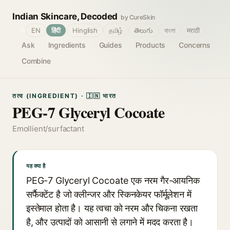
Indian Skincare, Decoded
by CureSkin
🌐
EN
हिंदी
Hinglish
தமிழ்
తెలుగు
বাংলা
मराठी
Ask
Ingredients
Guides
Products
Concerns
Combine
तत्व (INGREDIENT) · 🇮🇳 भारत
PEG-7 Glyceryl Cocoate
Emollient/surfactant
यह क्या है
PEG-7 Glyceryl Cocoate एक नरम गैर-आयनिक
सर्फैक्टेंट है जो क्लीन्जर और स्किनकेयर फॉर्मूलेशन में
इस्तेमाल होता है। यह त्वचा को नरम और चिकना रखता
है, और उत्पादों को आसानी से लगाने में मदद करता है।