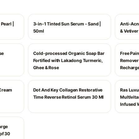
Pearl |
3-in-1 Tinted Sun Serum - Sand |
Anti-Acn
50ml
& Vetiver
se
Cold-processed Organic Soap Bar
Free Pain
Fortified with Lakadong Turmeric,
Remover
Ghee & Rose
Recharge
 Cream
Dot And Key Collagen Restorative
Ras Luxu
Time Reverse Retinol Serum 30 Ml
Multivit
Infused 
arge
pf 30