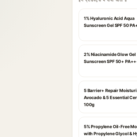
इन प्रोडक्ट्स में पाया जाता है
1% Hyaluronic Acid Aqua
Sunscreen Gel SPF 50 P
2% Niacinamide Glow Gel
Sunscreen SPF 50+ PA+
5 Barrier+ Repair Moisturi
Avocado & 5 Essential Ce
100g
5% Propylene Oil-Free Mo
with Propylene Glycol & H