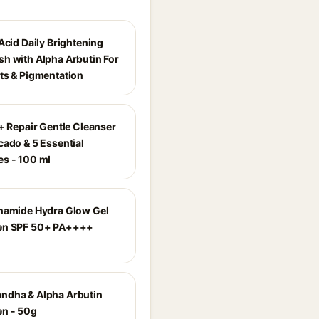
Acid Daily Brightening
h with Alpha Arbutin For
ts & Pigmentation
r+ Repair Gentle Cleanser
cado & 5 Essential
s - 100 ml
namide Hydra Glow Gel
en SPF 50+ PA++++
dha & Alpha Arbutin
n - 50g