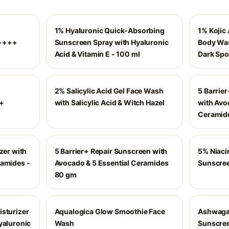
1% Hyaluronic Quick-Absorbing
1% Kojic 
A++++
Sunscreen Spray with Hyaluronic
Body Was
Acid & Vitamin E - 100 ml
Dark Spo
2% Salicylic Acid Gel Face Wash
5 Barrie
++
with Salicylic Acid & Witch Hazel
with Avo
Ceramide
zer with
5 Barrier+ Repair Sunscreen with
5% Niaci
ramides -
Avocado & 5 Essential Ceramides
Sunscre
80 gm
isturizer
Aqualogica Glow Smoothie Face
Ashwagan
yaluronic
Wash
Sunscree