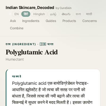
Indian Skincare, Decoded
by CureSkin
🌐
EN
हिंदी
Hinglish
தமிழ்
తెలుగు
বাংলা
मराठी
Ask
Ingredients
Guides
Products
Concerns
Combine
तत्व (INGREDIENT) · 🇮🇳 भारत
Polyglutamic Acid
Humectant
यह क्या है
Polyglutamic acid एक बायोडिग्रेडेबल पेप्टाइड-
आधारित ह्यूमेक्टेंट है जो त्वचा की सतह पर पानी को
बांधता है, जिससे त्वचा की नमी बढ़ाने और त्वचा की
चिकनाई में सुधार करने में मदद मिलती है। इसका उपयोग