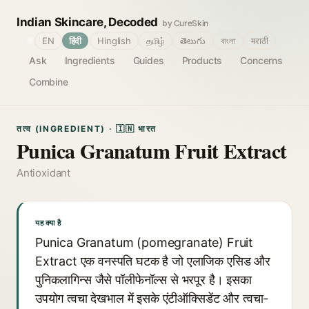
Indian Skincare, Decoded
by CureSkin
🌐
EN
हिंदी
Hinglish
தமிழ்
తెలుగు
বাংলা
मराठी
Ask
Ingredients
Guides
Products
Concerns
Combine
तत्व (INGREDIENT) · 🇮🇳 भारत
Punica Granatum Fruit Extract
Antioxidant
यह क्या है
Punica Granatum (pomegranate) Fruit
Extract एक वनस्पति घटक है जो एलाजिक एसिड और
पुनिकलागिन्स जैसे पॉलीफेनॉल्स से भरपूर है। इसका
उपयोग त्वचा देखभाल में इसके एंटीऑक्सिडेंट और त्वचा-