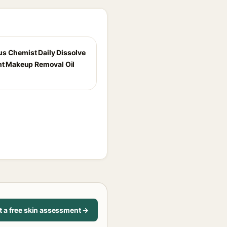
s Chemist Daily Dissolve
ght Makeup Removal Oil
t a free skin assessment →