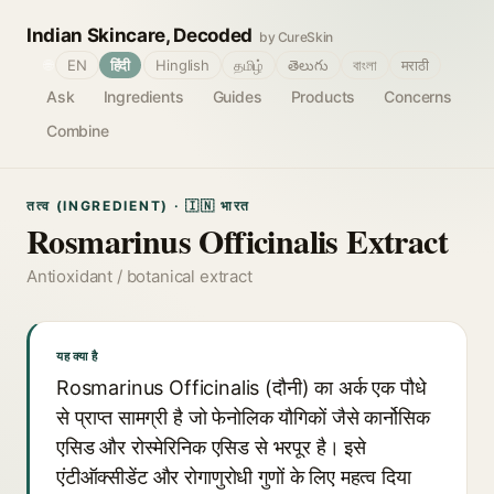
Indian Skincare, Decoded
by CureSkin
🌐
EN
हिंदी
Hinglish
தமிழ்
తెలుగు
বাংলা
मराठी
Ask
Ingredients
Guides
Products
Concerns
Combine
तत्व (INGREDIENT) · 🇮🇳 भारत
Rosmarinus Officinalis Extract
Antioxidant / botanical extract
यह क्या है
Rosmarinus Officinalis (दौनी) का अर्क एक पौधे
से प्राप्त सामग्री है जो फेनोलिक यौगिकों जैसे कार्नोसिक
एसिड और रोस्मेरिनिक एसिड से भरपूर है। इसे
एंटीऑक्सीडेंट और रोगाणुरोधी गुणों के लिए महत्व दिया