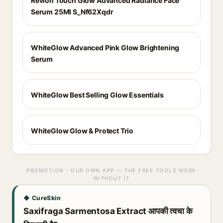
Revlon Touch Glow Advanced Radiance Face
Serum 25Ml S_Nf62Xqdr
WhiteGlow Advanced Pink Glow Brightening
Serum
WhiteGlow Best Selling Glow Essentials
WhiteGlow Glow & Protect Trio
PROMOTION · OUR OWN APP — THE FREE TOOLS WORK
WITHOUT IT
◆ CureSkin
Saxifraga Sarmentosa Extract आपकी त्वचा के