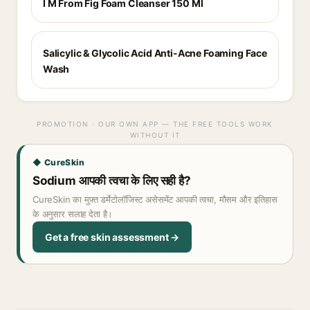
I M From Fig Foam Cleanser 150 Ml
Salicylic & Glycolic Acid Anti-Acne Foaming Face
Wash
PROMOTION · OUR OWN APP — THE FREE TOOLS WORK
WITHOUT IT
◆ CureSkin
Sodium आपकी त्वचा के लिए सही है?
CureSkin का मुफ़्त डर्मेटोलॉजिस्ट असेसमेंट आपकी त्वचा, मौसम और इतिहास
के अनुसार सलाह देता है।
Get a free skin assessment →