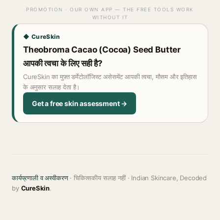
PROMOTION · OUR OWN APP — THE FREE TOOLS WORK
WITHOUT IT
◆ CureSkin
Theobroma Cacao (Cocoa) Seed Butter
आपकी त्वचा के लिए सही है?
CureSkin का मुफ़्त डर्मेटोलॉजिस्ट असेसमेंट आपकी त्वचा, मौसम और इतिहास
के अनुसार सलाह देता है।
Get a free skin assessment →
कार्यप्रणाली व अस्वीकरण
· चिकित्सकीय सलाह नहीं · Indian Skincare, Decoded
by
CureSkin
.