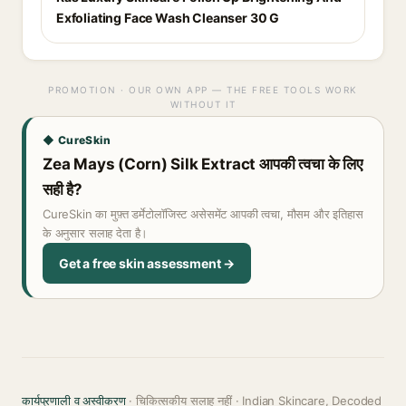
Exfoliating Face Wash Cleanser 30 G
PROMOTION · OUR OWN APP — THE FREE TOOLS WORK
WITHOUT IT
◆ CureSkin
Zea Mays (Corn) Silk Extract आपकी त्वचा के लिए
सही है?
CureSkin का मुफ़्त डर्मेटोलॉजिस्ट असेसमेंट आपकी त्वचा, मौसम और इतिहास
के अनुसार सलाह देता है।
Get a free skin assessment →
कार्यप्रणाली व अस्वीकरण
· चिकित्सकीय सलाह नहीं · Indian Skincare, Decoded