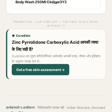
Body Wash 250Ml Ckdjgai3Y2
PROMOTION · OUR OWN APP — THE FREE TOOLS WORK
WITHOUT IT
◆ CureSkin
Zinc Pyrrolidone Carboxylic Acid आपकी त्वचा
के लिए सही है?
CureSkin का मुफ़्त डर्मेटोलॉजिस्ट असेसमेंट आपकी त्वचा, मौसम और इतिहास
के अनुसार सलाह देता है।
Get a free skin assessment →
कार्यप्रणाली व अस्वीकरण
· चिकित्सकीय सलाह नहीं · Indian Skincare, Decoded