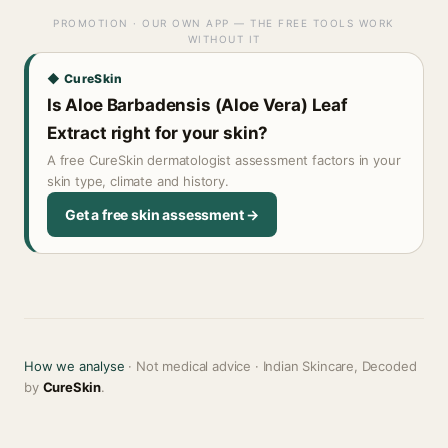
PROMOTION · OUR OWN APP — THE FREE TOOLS WORK
WITHOUT IT
◆ CureSkin
Is Aloe Barbadensis (Aloe Vera) Leaf
Extract right for your skin?
A free CureSkin dermatologist assessment factors in your
skin type, climate and history.
Get a free skin assessment →
How we analyse
· Not medical advice · Indian Skincare, Decoded
by
CureSkin
.